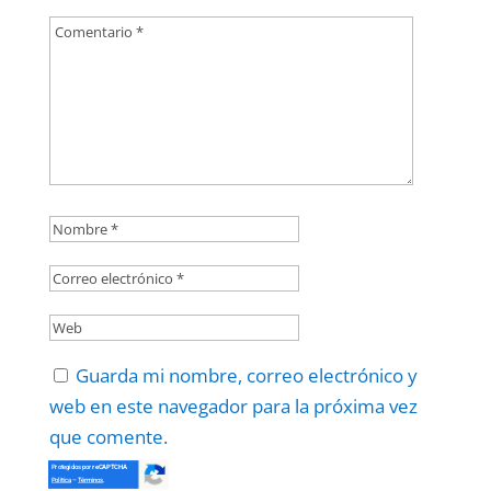
Guarda mi nombre, correo electrónico y
web en este navegador para la próxima vez
que comente.
Protegidos por
reCAPTCHA
Politica
–
Términos
.