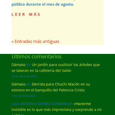
público durante el mes de agosto.
leer más
« Entradas más antiguas
Últimos comentarios
Dámaso
en
Un jardín para sustituir los árboles que
se talaron en la cafetería del Salón
13 de abril de 2024
Dámaso
en
Derrota para Chuchi Macón en su
estreno en el banquillo del Palencia Cristo
7 de abril de 2024
LUIS ANTONIO GÓMEZ ROMERO
en
«Hacerme
invisible es lo que más impresiona y sorprende a mi