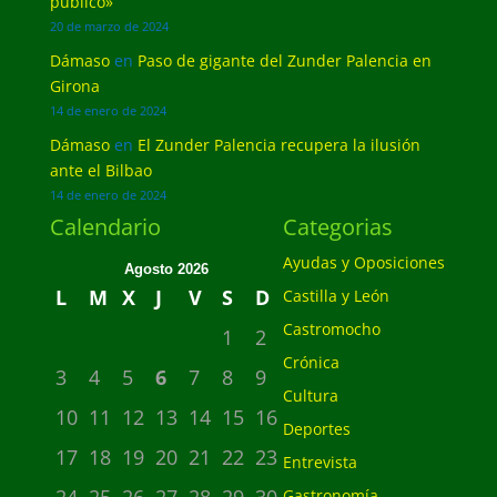
público»
20 de marzo de 2024
Dámaso
en
Paso de gigante del Zunder Palencia en
Girona
14 de enero de 2024
Dámaso
en
El Zunder Palencia recupera la ilusión
ante el Bilbao
14 de enero de 2024
Calendario
Categorias
Ayudas y Oposiciones
Agosto 2026
L
M
X
J
V
S
D
Castilla y León
Castromocho
1
2
Crónica
3
4
5
6
7
8
9
Cultura
10
11
12
13
14
15
16
Deportes
17
18
19
20
21
22
23
Entrevista
24
25
26
27
28
29
30
Gastronomía