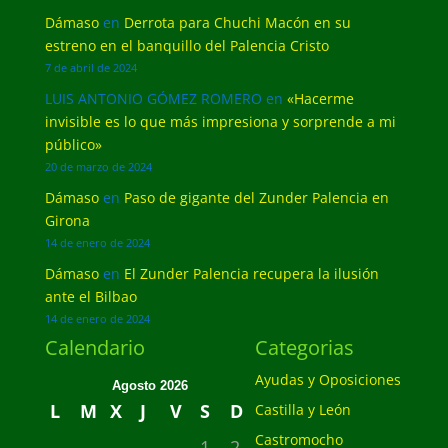
Dámaso
en
Derrota para Chuchi Macón en su
estreno en el banquillo del Palencia Cristo
7 de abril de 2024
LUIS ANTONIO GÓMEZ ROMERO
en
«Hacerme
invisible es lo que más impresiona y sorprende a mi
público»
20 de marzo de 2024
Dámaso
en
Paso de gigante del Zunder Palencia en
Girona
14 de enero de 2024
Dámaso
en
El Zunder Palencia recupera la ilusión
ante el Bilbao
14 de enero de 2024
Calendario
Categorias
Ayudas y Oposiciones
Agosto 2026
L
M
X
J
V
S
D
Castilla y León
Castromocho
1
2