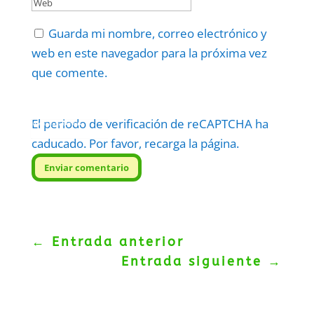
Guarda mi nombre, correo electrónico y
web en este navegador para la próxima vez
que comente.
El periodo de verificación de reCAPTCHA ha
Protegidos por
reCAPTCHA
Politica
–
Términos
.
caducado. Por favor, recarga la página.
Enviar comentario
←
Entrada anterior
Entrada siguiente
→