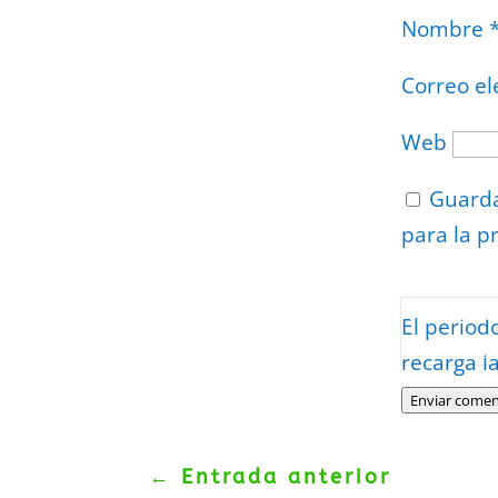
Nombre
Correo el
Web
Guarda
para la p
Protegidos p
El period
Politica
–
Tér
recarga l
Enviar comen
←
Entrada anterior