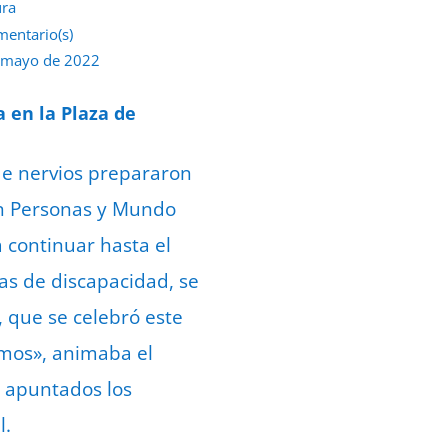
ura
mentario(s)
 mayo de 2022
a en la Plaza de
 de nervios prepararon
ón Personas y Mundo
a continuar hasta el
as de discapacidad, se
, que se celebró este
emos», animaba el
n apuntados los
l.