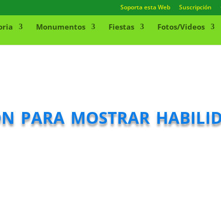
Soporta esta Web
Suscripción
oria
Monumentos
Fiestas
Fotos/Videos
ón para mostrar habili