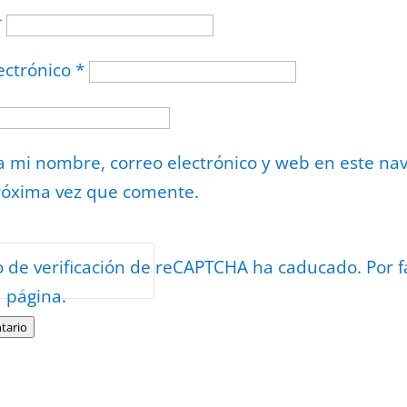
*
ectrónico
*
 mi nombre, correo electrónico y web en este na
róxima vez que comente.
or
reCAPTCHA
o de verificación de reCAPTCHA ha caducado. Por f
minos
.
a página.
tario