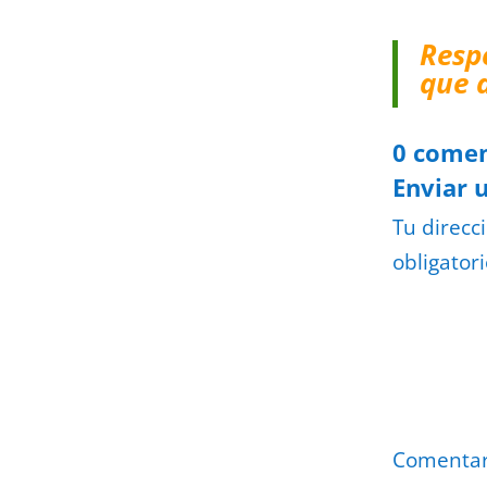
Resp
que 
0 comen
Enviar 
Tu direcc
obligator
Comenta