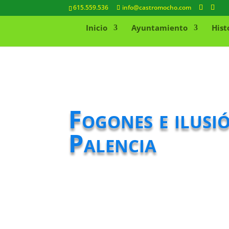
615.559.536
info@castromocho.com
Inicio
Ayuntamiento
Hist
Fogones e ilusi
Palencia