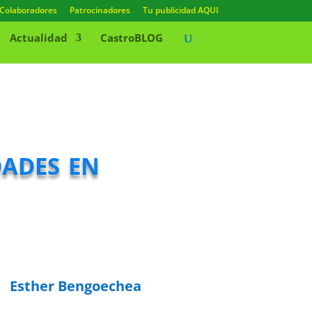
Colaboradores
Patrocinadores
Tu publicidad AQUI
Actualidad
CastroBLOG
dades en
Esther Bengoechea