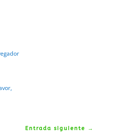
vegador
avor,
Entrada siguiente
→