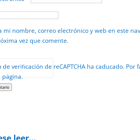
 mi nombre, correo electrónico y web en este na
róxima vez que comente.
or
reCAPTCHA
o de verificación de reCAPTCHA ha caducado. Por f
minos
.
a página.
tario
ese leer…