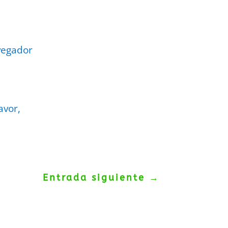
vegador
avor,
Entrada siguiente
→