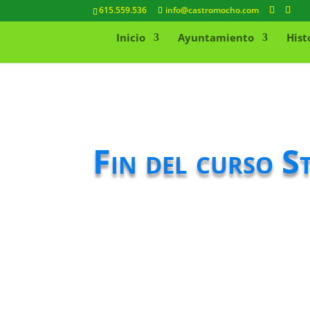
615.559.536
info@castromocho.com
Inicio
Ayuntamiento
Hist
Fin del curso S