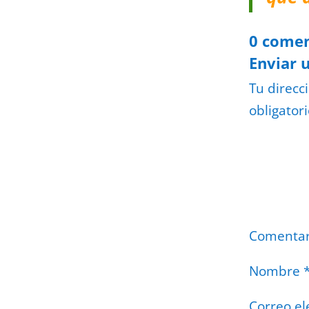
0 comen
Enviar 
Tu direcc
obligator
Comenta
Nombre
Correo el