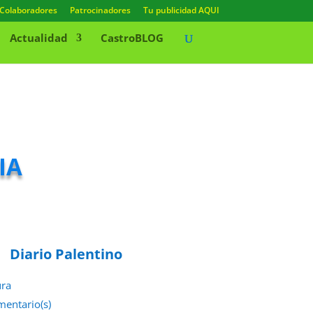
Colaboradores
Patrocinadores
Tu publicidad AQUI
Actualidad
CastroBLOG
ia
Diario Palentino
ura
mentario(s)