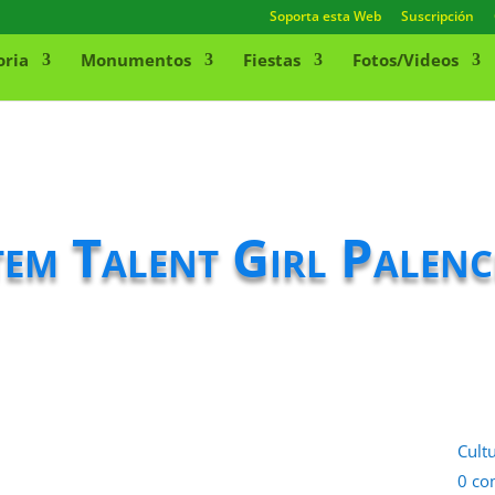
Soporta esta Web
Suscripción
oria
Monumentos
Fiestas
Fotos/Videos
tem Talent Girl Palenc
Cult
0 co