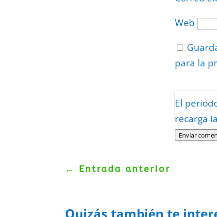
Web
Guarda
para la p
Protegidos p
El period
Politica
–
Tér
recarga l
Enviar comen
←
Entrada anterior
Quizás también te inter