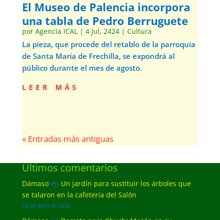
El Museo de Palencia incorpora
una tabla de Pedro Berruguete
por
Agencia ICAL
|
4 Jul, 2424
|
Cultura
La pieza, que procede del retablo de la parroquia
de Santa María de Frechilla, se expondrá al
público durante el mes de agosto.
leer más
« Entradas más antiguas
Últimos comentarios
Dámaso
en
Un jardín para sustituir los árboles que
se talaron en la cafetería del Salón
13 de abril de 2024