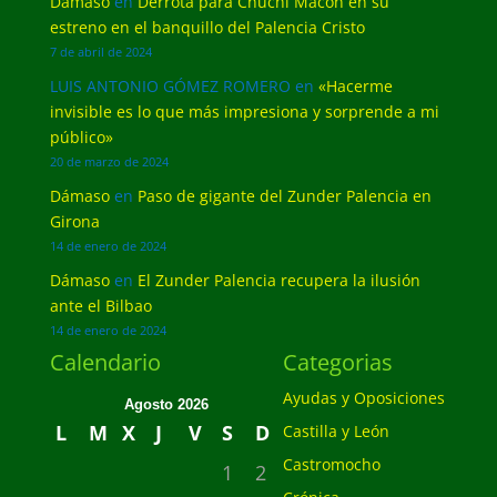
Dámaso
en
Derrota para Chuchi Macón en su
estreno en el banquillo del Palencia Cristo
7 de abril de 2024
LUIS ANTONIO GÓMEZ ROMERO
en
«Hacerme
invisible es lo que más impresiona y sorprende a mi
público»
20 de marzo de 2024
Dámaso
en
Paso de gigante del Zunder Palencia en
Girona
14 de enero de 2024
Dámaso
en
El Zunder Palencia recupera la ilusión
ante el Bilbao
14 de enero de 2024
Calendario
Categorias
Ayudas y Oposiciones
Agosto 2026
L
M
X
J
V
S
D
Castilla y León
Castromocho
1
2