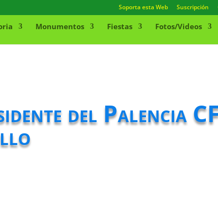
Soporta esta Web
Suscripción
oria
Monumentos
Fiestas
Fotos/Videos
esidente del Palencia C
llo