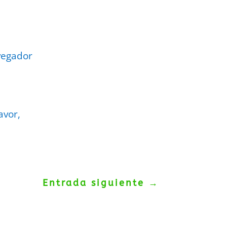
vegador
avor,
Entrada siguiente
→