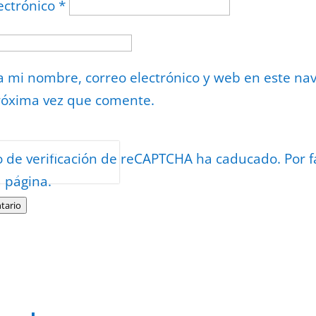
ectrónico
*
 mi nombre, correo electrónico y web en este na
róxima vez que comente.
or
reCAPTCHA
o de verificación de reCAPTCHA ha caducado. Por f
minos
.
a página.
tario