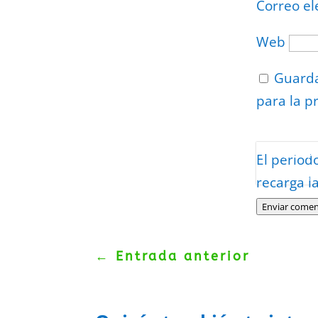
Correo el
Web
Guarda
para la p
Protegidos p
El period
Politica
–
Tér
recarga l
Enviar comen
←
Entrada anterior