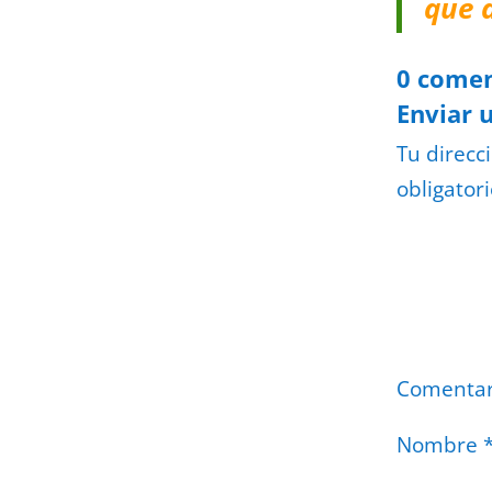
que 
0 comen
Enviar 
Tu direcc
obligator
Comenta
Nombre