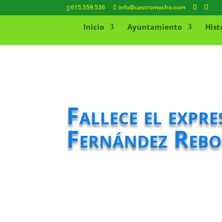
615.559.536
info@castromocho.com
Inicio
Ayuntamiento
Hist
Fallece el expr
Fernández Rebo