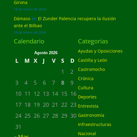
Girona
14 de enero de 2024
Dámaso
en
El Zunder Palencia recupera la ilusión
ante el Bilbao
14 de enero de 2024
Calendario
Categorias
Ayudas y Oposiciones
Agosto 2026
L
M
X
J
V
S
D
Castilla y León
Castromocho
1
2
Crónica
3
4
5
6
7
8
9
Cultura
10
11
12
13
14
15
16
Deportes
17
18
19
20
21
22
23
Entrevista
24
25
26
27
28
29
30
Gastronomía
Infraestructuras
31
Nacional
« Mar