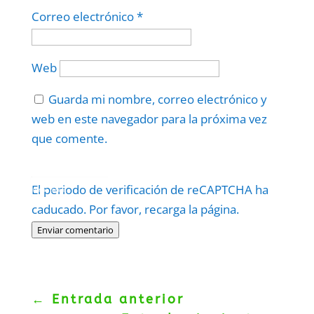
Correo electrónico
*
Web
Guarda mi nombre, correo electrónico y
web en este navegador para la próxima vez
que comente.
Protegidos por
reCAPTCHA
El periodo de verificación de reCAPTCHA ha
Politica
–
Términos
.
caducado. Por favor, recarga la página.
Enviar comentario
←
Entrada anterior