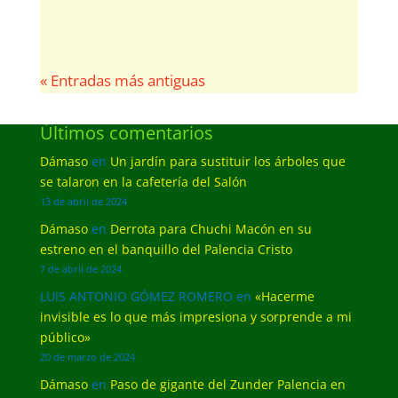
« Entradas más antiguas
Últimos comentarios
Dámaso
en
Un jardín para sustituir los árboles que
se talaron en la cafetería del Salón
13 de abril de 2024
Dámaso
en
Derrota para Chuchi Macón en su
estreno en el banquillo del Palencia Cristo
7 de abril de 2024
LUIS ANTONIO GÓMEZ ROMERO
en
«Hacerme
invisible es lo que más impresiona y sorprende a mi
público»
20 de marzo de 2024
Dámaso
en
Paso de gigante del Zunder Palencia en