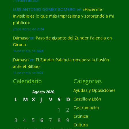
7 de abril de 2024
LUIS ANTONIO GÓMEZ ROMERO
en
«Hacerme
invisible es lo que más impresiona y sorprende a mi
público»
20 de marzo de 2024
Dámaso
en
Paso de gigante del Zunder Palencia en
Girona
14 de enero de 2024
Dámaso
en
El Zunder Palencia recupera la ilusión
ante el Bilbao
14 de enero de 2024
Calendario
Categorias
Ayudas y Oposiciones
Agosto 2026
L
M
X
J
V
S
D
Castilla y León
Castromocho
1
2
Crónica
3
4
5
6
7
8
9
Cultura