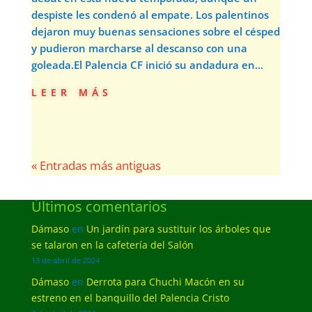
despiste les condenó al empate. Los palentinos
dejaron muy buenas sensaciones sobre el césped
y pudieron marcharse al descanso con una
goleada.El Palencia CF inició su andadura en...
leer más
« Entradas más antiguas
Últimos comentarios
Dámaso
en
Un jardín para sustituir los árboles que
se talaron en la cafetería del Salón
13 de abril de 2024
Dámaso
en
Derrota para Chuchi Macón en su
estreno en el banquillo del Palencia Cristo