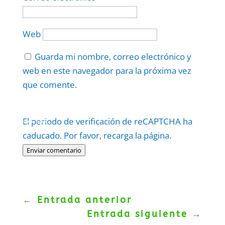
Web
Guarda mi nombre, correo electrónico y
web en este navegador para la próxima vez
que comente.
Protegidos por
reCAPTCHA
El periodo de verificación de reCAPTCHA ha
Politica
–
Términos
.
caducado. Por favor, recarga la página.
Enviar comentario
←
Entrada anterior
Entrada siguiente
→