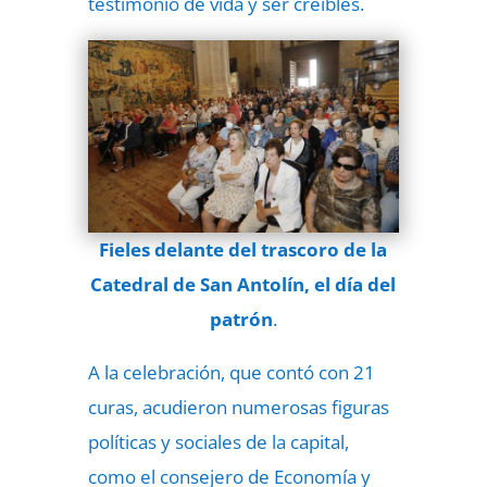
testimonio de vida y ser creíbles.
Fieles delante del trascoro de la
Catedral de San Antolín, el día del
patrón
.
A la celebración, que contó con 21
curas, acudieron numerosas figuras
políticas y sociales de la capital,
como el consejero de Economía y