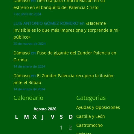
Dámaso
en
Derrota para Chuchi Macón en su
estreno en el banquillo del Palencia Cristo
7 de abril de 2024
LUIS ANTONIO GÓMEZ ROMERO
en
«Hacerme
invisible es lo que más impresiona y sorprende a mi
público»
20 de marzo de 2024
Dámaso
en
Paso de gigante del Zunder Palencia en
Girona
14 de enero de 2024
Dámaso
en
El Zunder Palencia recupera la ilusión
ante el Bilbao
14 de enero de 2024
Calendario
Categorias
Ayudas y Oposiciones
Agosto 2026
L
M
X
J
V
S
D
Castilla y León
Castromocho
1
2