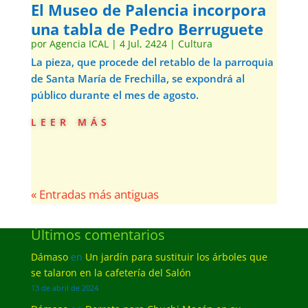
El Museo de Palencia incorpora
una tabla de Pedro Berruguete
por
Agencia ICAL
|
4 Jul, 2424
|
Cultura
La pieza, que procede del retablo de la parroquia
de Santa María de Frechilla, se expondrá al
público durante el mes de agosto.
leer más
« Entradas más antiguas
Últimos comentarios
Dámaso
en
Un jardín para sustituir los árboles que
se talaron en la cafetería del Salón
13 de abril de 2024