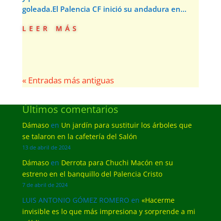
goleada.El Palencia CF inició su andadura en...
leer más
« Entradas más antiguas
Últimos comentarios
Dámaso
en
Un jardín para sustituir los árboles que
se talaron en la cafetería del Salón
13 de abril de 2024
Dámaso
en
Derrota para Chuchi Macón en su
estreno en el banquillo del Palencia Cristo
7 de abril de 2024
LUIS ANTONIO GÓMEZ ROMERO
en
«Hacerme
invisible es lo que más impresiona y sorprende a mi