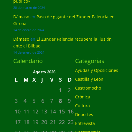
público»
20 de marzo de 2024
Dámaso
en
Paso de gigante del Zunder Palencia en
Girona
14 de enero de 2024
Dámaso
en
El Zunder Palencia recupera la ilusión
ante el Bilbao
14 de enero de 2024
Calendario
Categorias
Ayudas y Oposiciones
Agosto 2026
L
M
X
J
V
S
D
Castilla y León
Castromocho
1
2
Crónica
3
4
5
6
7
8
9
Cultura
10
11
12
13
14
15
16
Deportes
17
18
19
20
21
22
23
Entrevista