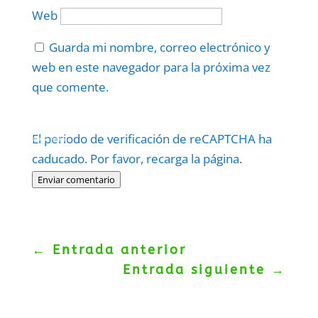
Web
Guarda mi nombre, correo electrónico y
web en este navegador para la próxima vez
que comente.
Protegidos por
reCAPTCHA
El periodo de verificación de reCAPTCHA ha
Politica
–
Términos
.
caducado. Por favor, recarga la página.
Enviar comentario
←
Entrada anterior
Entrada siguiente
→