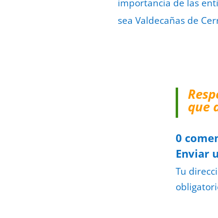
importancia de las ent
sea Valdecañas de Cerr
Resp
que 
0 comen
Enviar 
Tu direcc
obligator