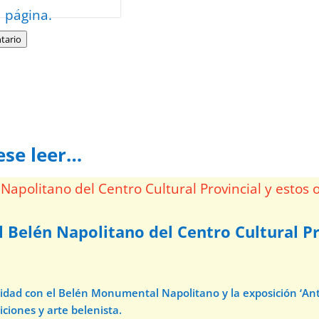
minos
.
a página.
tario
ese leer…
l Belén Napolitano del Centro Cultural Pr
avidad con el Belén Monumental Napolitano y la exposición ‘A
iciones y arte belenista.