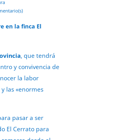
ura
mentario(s)
e septiembre de 2022
e en la finca El
rovincia
, que tendrá
ntro y convivencia de
nocer la labor
ia y las «enormes
para pasar a ser
do El Cerrato para