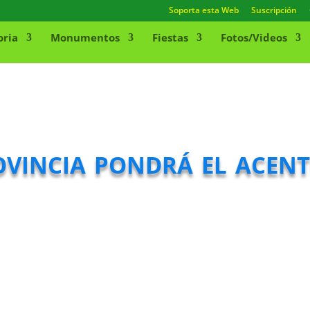
Soporta esta Web
Suscripción
oria
Monumentos
Fiestas
Fotos/Videos
ovincia pondrá el acent