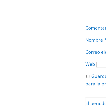
Comenta
Nombre
Correo el
Web
Guarda
para la p
Protegidos p
El period