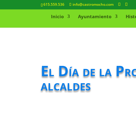
615.559.536
info@castromocho.com
Inicio
Ayuntamiento
Hist
El Día de la Pr
alcaldes