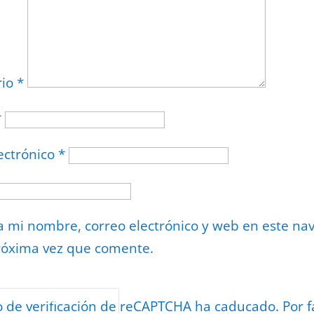
rio
*
*
ectrónico
*
 mi nombre, correo electrónico y web en este na
róxima vez que comente.
or
reCAPTCHA
o de verificación de reCAPTCHA ha caducado. Por f