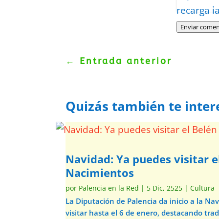
Politica
–
Tér
recarga l
Enviar comen
←
Entrada anterior
Quizás también te inter
Navidad: Ya puedes visitar e
Nacimientos
por
Palencia en la Red
|
5 Dic, 2525
|
Cultura
La Diputación de Palencia da inicio a la N
visitar hasta el 6 de enero, destacando trad