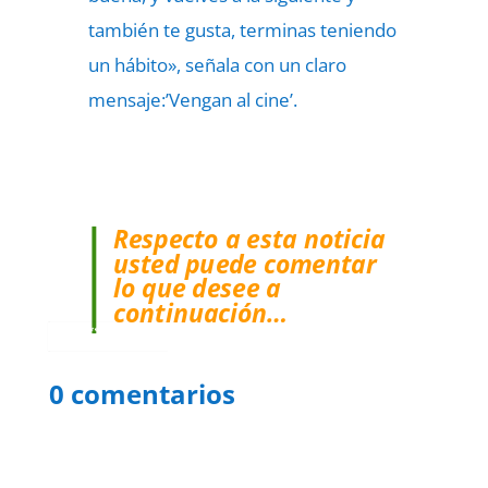
también te gusta, terminas teniendo
un hábito», señala con un claro
mensaje:’Vengan al cine’.
Respecto a esta noticia
usted puede comentar
lo que desee a
continuación…
Protegidos por
reCAPTCHA
Politica
–
Términos
.
0 comentarios