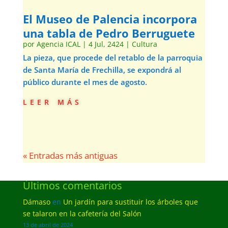
El Museo de Palencia incorpora
una tabla de Pedro Berruguete
por
Agencia ICAL
|
4 Jul, 2424
|
Cultura
La pieza, que procede del retablo de la parroquia
de Santa María de Frechilla, se expondrá al
público durante el mes de agosto.
leer más
« Entradas más antiguas
Últimos comentarios
Dámaso
en
Un jardín para sustituir los árboles que
se talaron en la cafetería del Salón
13 de abril de 2024