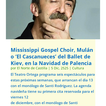
Mississippi Gospel Choir, Mulán
o ‘El Cascanueces’ del Ballet de
Kiev, en la Navidad de Palencia
por
El Norte de Castilla
|
5 Dic, 2525
|
Cultura
El Teatro Ortega programa seis espectáculos para
estas próximas semanas, que arrancan el día 13
con el monólogo de Santi Rodríguez. La agenda
navideña tiene su primera cita reservada para el
viernes 12
de diciembre, con el monólogo de Santi