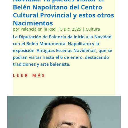
Belén Napolitano del Centro
Cultural Provincial y estos otros
Nacimientos
por
Palencia en la Red
|
5 Dic, 2525
|
Cultura
La Diputación de Palencia da inicio a la Navidad
con el Belén Monumental Napolitano y la
exposición ‘Antiguas Escenas Navideñas’, que se
podrán visitar hasta el 6 de enero, destacando
tradiciones y arte belenista.
leer más