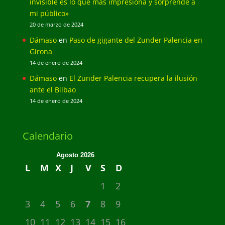
invisible es lo que más impresiona y sorprende a
mi público»
20 de marzo de 2024
Dámaso
en
Paso de gigante del Zunder Palencia en
Girona
14 de enero de 2024
Dámaso
en
El Zunder Palencia recupera la ilusión
ante el Bilbao
14 de enero de 2024
Calendario
Agosto 2026
L
M
X
J
V
S
D
1
2
3
4
5
6
7
8
9
10
11
12
13
14
15
16