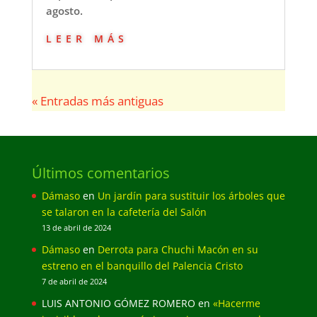
agosto.
leer más
« Entradas más antiguas
Últimos comentarios
Dámaso
en
Un jardín para sustituir los árboles que
se talaron en la cafetería del Salón
13 de abril de 2024
Dámaso
en
Derrota para Chuchi Macón en su
estreno en el banquillo del Palencia Cristo
7 de abril de 2024
LUIS ANTONIO GÓMEZ ROMERO
en
«Hacerme