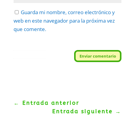
Guarda mi nombre, correo electrónico y
web en este navegador para la próxima vez
que comente.
Protegidos por
reCAPTCHA
Enviar comentario
Politica
–
Términos
.
←
Entrada anterior
Entrada siguiente
→