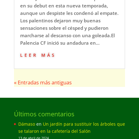
en su debut en esta nueva temporada,
aunque un despiste les condenó al empate.
Los palentinos dejaron muy buenas
sensaciones sobre el césped y pudieron
marcharse al descanso con una goleada.El
Palencia CF inició su andadura en...
leer más
« Entradas más antiguas
Últimos comentarios
Dámaso
en
Un jardín para sustituir los árboles que
se talaron en la cafetería del Salón
13 de abril de 2024