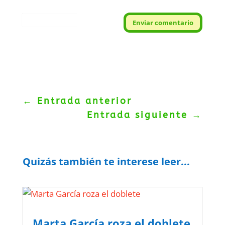
Protegidos por
reCAPTCHA
Enviar comentario
Politica
–
Términos
.
←
Entrada anterior
Entrada siguiente
→
Quizás también te interese leer...
Marta García roza el doblete