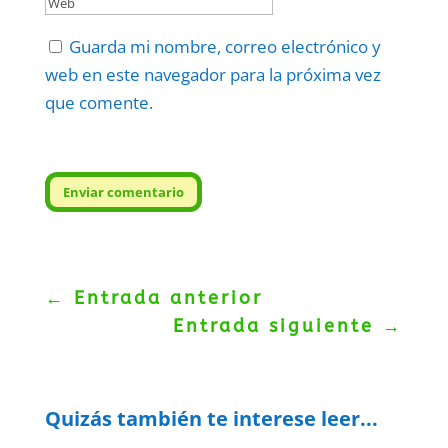
Guarda mi nombre, correo electrónico y
web en este navegador para la próxima vez
que comente.
Protegidos por
reCAPTCHA
Politica
–
Términos
.
Enviar comentario
←
Entrada anterior
Entrada siguiente
→
Quizás también te interese leer...