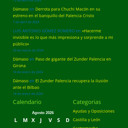
13 de abril de 2024
Dámaso
en
Derrota para Chuchi Macón en su
estreno en el banquillo del Palencia Cristo
7 de abril de 2024
LUIS ANTONIO GÓMEZ ROMERO
en
«Hacerme
invisible es lo que más impresiona y sorprende a mi
público»
20 de marzo de 2024
Dámaso
en
Paso de gigante del Zunder Palencia en
Girona
14 de enero de 2024
Dámaso
en
El Zunder Palencia recupera la ilusión
ante el Bilbao
14 de enero de 2024
Calendario
Categorias
Ayudas y Oposiciones
Agosto 2026
L
M
X
J
V
S
D
Castilla y León