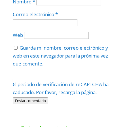
Nombre
*
Correo electrónico
*
Web
Guarda mi nombre, correo electrónico y
web en este navegador para la próxima vez
que comente.
Protegidos por
reCAPTCHA
El periodo de verificación de reCAPTCHA ha
Politica
–
Términos
.
caducado. Por favor, recarga la página.
Enviar comentario