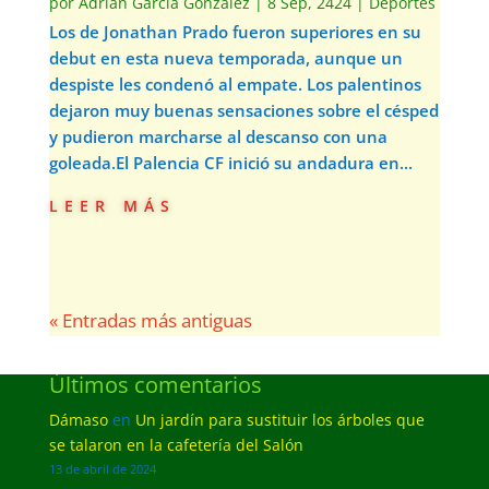
por
Adrián García González
|
8 Sep, 2424
|
Deportes
Los de Jonathan Prado fueron superiores en su
debut en esta nueva temporada, aunque un
despiste les condenó al empate. Los palentinos
dejaron muy buenas sensaciones sobre el césped
y pudieron marcharse al descanso con una
goleada.El Palencia CF inició su andadura en...
leer más
« Entradas más antiguas
Últimos comentarios
Dámaso
en
Un jardín para sustituir los árboles que
se talaron en la cafetería del Salón
13 de abril de 2024