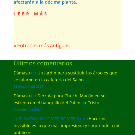
afectarán a la décima planta.
leer más
« Entradas más antiguas
Últimos comentarios
Dámaso
en
Un jardín para sustituir los árboles que
se talaron en la cafetería del Salón
13 de abril de 2024
Dámaso
en
Derrota para Chuchi Macón en su
estreno en el banquillo del Palencia Cristo
7 de abril de 2024
LUIS ANTONIO GÓMEZ ROMERO
en
«Hacerme
invisible es lo que más impresiona y sorprende a mi
público»