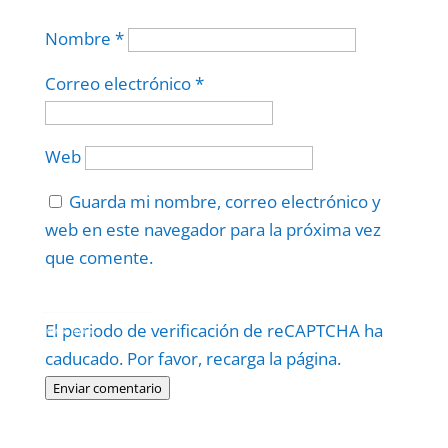
Nombre
*
Correo electrónico
*
Web
Guarda mi nombre, correo electrónico y
web en este navegador para la próxima vez
que comente.
Protegidos por
reCAPTCHA
El periodo de verificación de reCAPTCHA ha
Politica
–
Términos
.
caducado. Por favor, recarga la página.
Enviar comentario