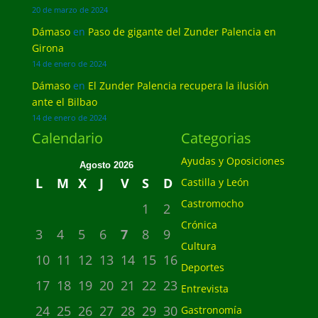
20 de marzo de 2024
Dámaso
en
Paso de gigante del Zunder Palencia en
Girona
14 de enero de 2024
Dámaso
en
El Zunder Palencia recupera la ilusión
ante el Bilbao
14 de enero de 2024
Calendario
Categorias
Ayudas y Oposiciones
Agosto 2026
L
M
X
J
V
S
D
Castilla y León
Castromocho
1
2
Crónica
3
4
5
6
7
8
9
Cultura
10
11
12
13
14
15
16
Deportes
17
18
19
20
21
22
23
Entrevista
24
25
26
27
28
29
30
Gastronomía