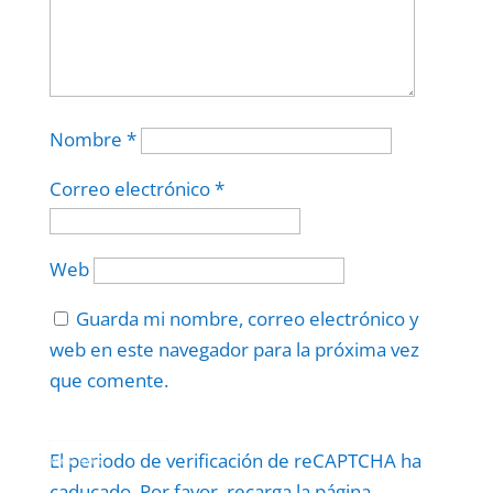
Nombre
*
Correo electrónico
*
Web
Guarda mi nombre, correo electrónico y
web en este navegador para la próxima vez
que comente.
Protegidos por
reCAPTCHA
El periodo de verificación de reCAPTCHA ha
Politica
–
Términos
.
caducado. Por favor, recarga la página.