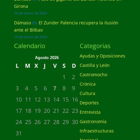
Girona
14 de enero de 2024
Dámaso
en
El Zunder Palencia recupera la ilusión
ante el Bilbao
14 de enero de 2024
Calendario
Categorias
Ayudas y Oposiciones
Agosto 2026
L
M
X
J
V
S
D
Castilla y León
Castromocho
1
2
Crónica
3
4
5
6
7
8
9
Cultura
10
11
12
13
14
15
16
Deportes
17
18
19
20
21
22
23
Entrevista
24
25
26
27
28
29
30
Gastronomía
Infraestructuras
31