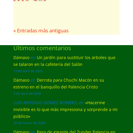
« Entradas más antiguas
Últimos comentarios
Dámaso
en
Un jardín para sustituir los árboles que
se talaron en la cafetería del Salón
13 de abril de 2024
Dámaso
en
Derrota para Chuchi Macón en su
estreno en el banquillo del Palencia Cristo
7 de abril de 2024
LUIS ANTONIO GÓMEZ ROMERO
en
«Hacerme
invisible es lo que más impresiona y sorprende a mi
público»
20 de marzo de 2024
Dámaso
en
Paso de gigante del Zunder Palencia en