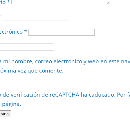
rio
*
*
ectrónico
*
 mi nombre, correo electrónico y web en este na
róxima vez que comente.
or
reCAPTCHA
o de verificación de reCAPTCHA ha caducado. Por f
minos
.
a página.
tario