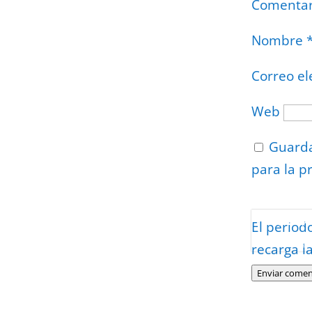
Comenta
Nombre
Correo el
Web
Guarda
para la p
Protegidos p
El period
Politica
–
Tér
recarga l
Enviar comen