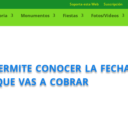
Soporta esta Web
Suscripción
oria
Monumentos
Fiestas
Fotos/Videos
rmite conocer la fecha
que vas a cobrar