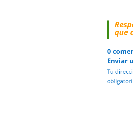
Resp
que 
0 comen
Enviar 
Tu direcc
obligator