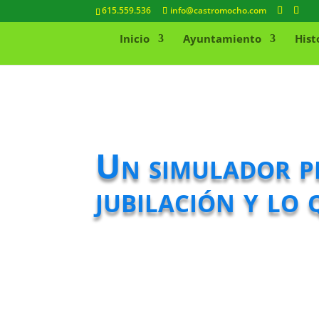
615.559.536
info@castromocho.com
Inicio
Ayuntamiento
Hist
Un simulador pe
jubilación y lo 