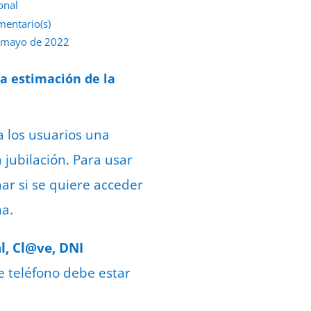
onal
mentario(s)
 mayo de 2022
na estimación de la
a los usuarios una
 jubilación. Para usar
nar si se quiere acceder
a.
al, Cl@ve, DNI
e teléfono debe estar