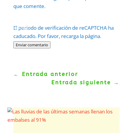
que comente.
Protegidos por
reCAPTCHA
El periodo de verificación de reCAPTCHA ha
Politica
–
Términos
.
caducado. Por favor, recarga la página.
Enviar comentario
←
Entrada anterior
Entrada siguiente
→