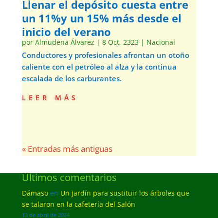
Llenar el depósito cuesta entre
un 11%y un 15% más desde el
inicio del verano
por
Almudena Álvarez
|
8 Oct, 2323
|
Nacional
Conductores y profesionales afrontan un otoño
caliente con el petróleo al alza y la continua
escalada de los carburantes.
leer más
« Entradas más antiguas
Últimos comentarios
Dámaso
en
Un jardín para sustituir los árboles que
se talaron en la cafetería del Salón
13 de abril de 2024