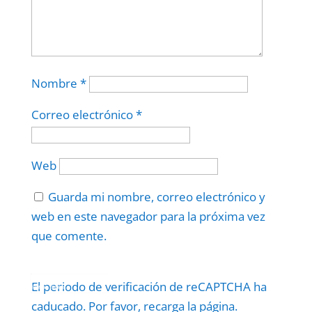
Nombre
*
Correo electrónico
*
Web
Guarda mi nombre, correo electrónico y
web en este navegador para la próxima vez
que comente.
Protegidos por
reCAPTCHA
El periodo de verificación de reCAPTCHA ha
Politica
–
Términos
.
caducado. Por favor, recarga la página.