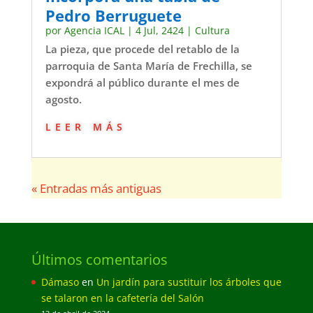
Pedro Berruguete
por
Agencia ICAL
|
4 Jul, 2424
|
Cultura
La pieza, que procede del retablo de la
parroquia de Santa María de Frechilla, se
expondrá al público durante el mes de
agosto.
leer más
« Entradas más antiguas
Últimos comentarios
Dámaso
en
Un jardín para sustituir los árboles que
se talaron en la cafetería del Salón