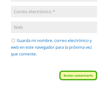
Guarda mi nombre, correo electrónico y
web en este navegador para la próxima vez
que comente.
Protegidos por
reCAPTCHA
Enviar comentario
Politica
–
Términos
.