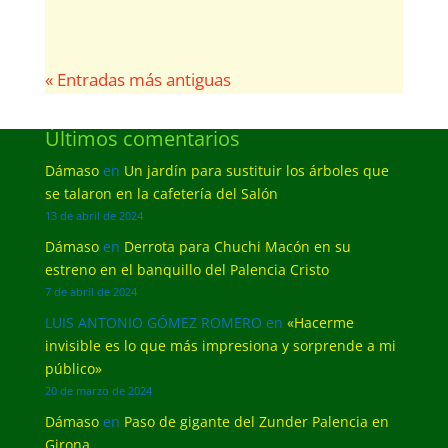
« Entradas más antiguas
Últimos comentarios
Dámaso
en
Un jardín para sustituir los árboles que
se talaron en la cafetería del Salón
13 de abril de 2024
Dámaso
en
Derrota para Chuchi Macón en su
estreno en el banquillo del Palencia Cristo
7 de abril de 2024
LUIS ANTONIO GÓMEZ ROMERO
en
«Hacerme
invisible es lo que más impresiona y sorprende a mi
público»
20 de marzo de 2024
Dámaso
en
Paso de gigante del Zunder Palencia en
Girona