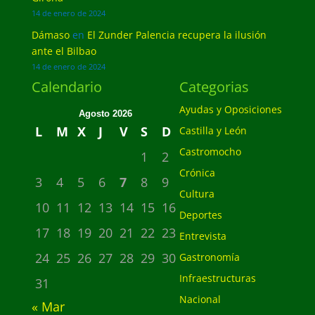
14 de enero de 2024
Dámaso
en
El Zunder Palencia recupera la ilusión
ante el Bilbao
14 de enero de 2024
Calendario
Categorias
Ayudas y Oposiciones
Agosto 2026
L
M
X
J
V
S
D
Castilla y León
Castromocho
1
2
Crónica
3
4
5
6
7
8
9
Cultura
10
11
12
13
14
15
16
Deportes
17
18
19
20
21
22
23
Entrevista
24
25
26
27
28
29
30
Gastronomía
Infraestructuras
31
Nacional
« Mar