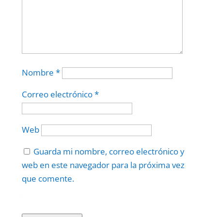
Nombre
*
Correo electrónico
*
Web
Guarda mi nombre, correo electrónico y
web en este navegador para la próxima vez
que comente.
Protegidos por
reCAPTCHA
Politica
–
Términos
.