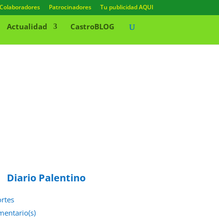
Colaboradores
Patrocinadores
Tu publicidad AQUI
Actualidad
CastroBLOG
Diario Palentino
rtes
mentario(s)