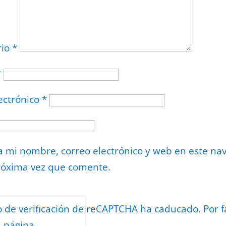
rio
*
*
ectrónico
*
 mi nombre, correo electrónico y web en este na
róxima vez que comente.
or
reCAPTCHA
o de verificación de reCAPTCHA ha caducado. Por f
minos
.
a página.