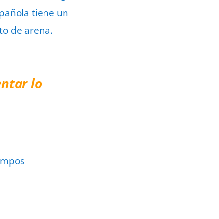
spañola tiene un
ito de arena.
ntar lo
ampos