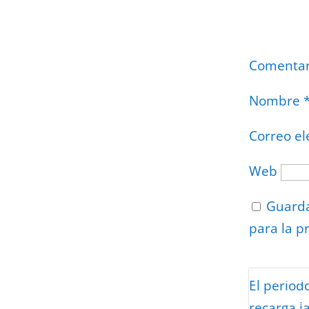
Comenta
Nombre
Correo el
Web
Guarda
para la p
Protegidos p
El period
Politica
–
Tér
recarga l