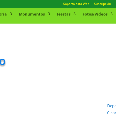
Soporta esta Web
Suscripción
oria
Monumentos
Fiestas
Fotos/Videos
vo
Depo
0 co