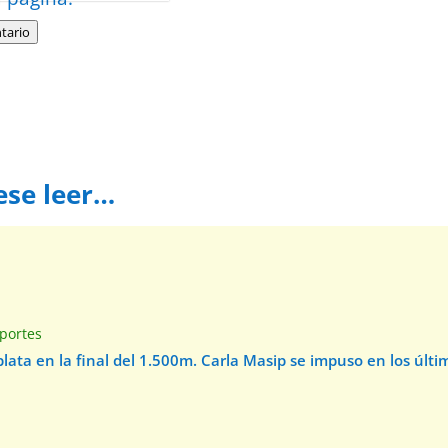
tario
ese leer…
e
portes
 plata en la final del 1.500m. Carla Masip se impuso en los úl