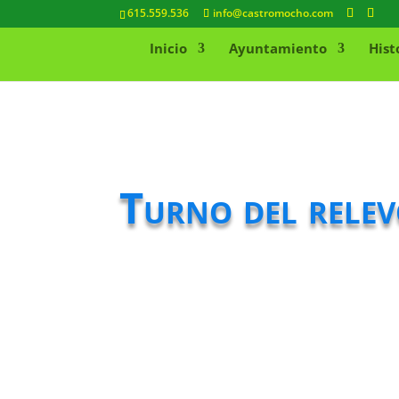
615.559.536
info@castromocho.com
Inicio
Ayuntamiento
Hist
Turno del rele