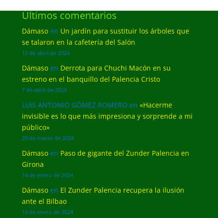
Últimos comentarios
Dámaso
en
Un jardín para sustituir los árboles que
se talaron en la cafetería del Salón
13 de abril de 2024
Dámaso
en
Derrota para Chuchi Macón en su
estreno en el banquillo del Palencia Cristo
7 de abril de 2024
LUIS ANTONIO GÓMEZ ROMERO
en
«Hacerme
invisible es lo que más impresiona y sorprende a mi
público»
20 de marzo de 2024
Dámaso
en
Paso de gigante del Zunder Palencia en
Girona
14 de enero de 2024
Dámaso
en
El Zunder Palencia recupera la ilusión
ante el Bilbao
14 de enero de 2024