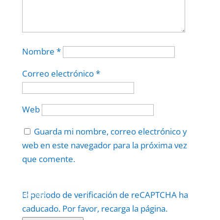
Nombre
*
Correo electrónico
*
Web
Guarda mi nombre, correo electrónico y
web en este navegador para la próxima vez
que comente.
Protegidos por
reCAPTCHA
El periodo de verificación de reCAPTCHA ha
Politica
–
Términos
.
caducado. Por favor, recarga la página.