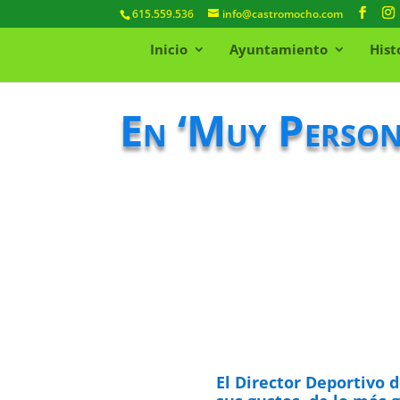
615.559.536
info@castromocho.com
Inicio
Ayuntamiento
Hist
En ‘Muy Person
El Director Deportivo 