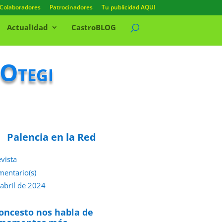
Colaboradores
Patrocinadores
Tu publicidad AQUI
Actualidad
CastroBLOG
Otegi
Palencia en la Red
evista
mentario(s)
 abril de 2024
loncesto nos habla de