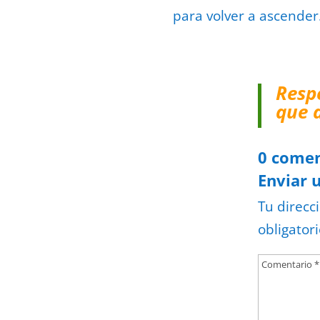
para volver a ascender
Resp
que 
0 comen
Enviar 
Tu direcc
obligator