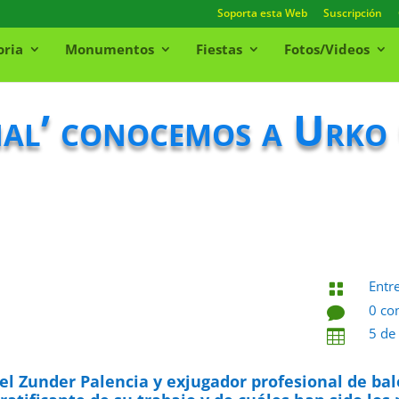
Soporta esta Web
Suscripción
oria
Monumentos
Fiestas
Fotos/Videos
al’ conocemos a Urko 
Entr

0 co

5 de

del Zunder Palencia y exjugador profesional de ba