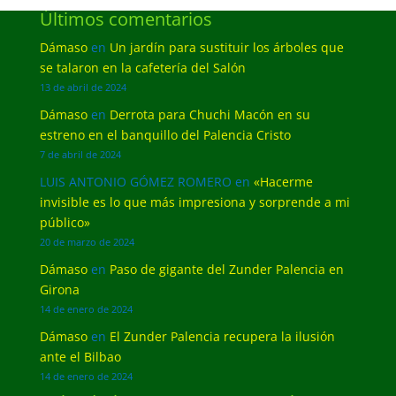
Últimos comentarios
Dámaso
en
Un jardín para sustituir los árboles que
se talaron en la cafetería del Salón
13 de abril de 2024
Dámaso
en
Derrota para Chuchi Macón en su
estreno en el banquillo del Palencia Cristo
7 de abril de 2024
LUIS ANTONIO GÓMEZ ROMERO
en
«Hacerme
invisible es lo que más impresiona y sorprende a mi
público»
20 de marzo de 2024
Dámaso
en
Paso de gigante del Zunder Palencia en
Girona
14 de enero de 2024
Dámaso
en
El Zunder Palencia recupera la ilusión
ante el Bilbao
14 de enero de 2024