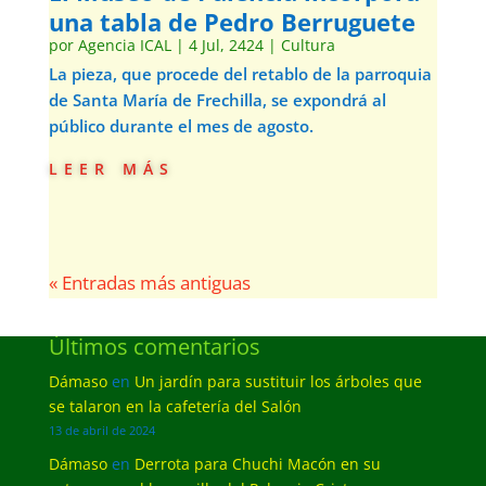
una tabla de Pedro Berruguete
por
Agencia ICAL
|
4 Jul, 2424
|
Cultura
La pieza, que procede del retablo de la parroquia
de Santa María de Frechilla, se expondrá al
público durante el mes de agosto.
leer más
« Entradas más antiguas
Últimos comentarios
Dámaso
en
Un jardín para sustituir los árboles que
se talaron en la cafetería del Salón
13 de abril de 2024
Dámaso
en
Derrota para Chuchi Macón en su