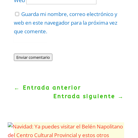
Web
Guarda mi nombre, correo electrónico y
web en este navegador para la próxima vez
que comente.
Protegidos por
reCAPTCHA
Politica
–
Términos
.
Enviar comentario
←
Entrada anterior
Entrada siguiente
→