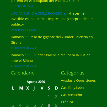
estreno en el banquillo del Palencia Cristo
7 de abril de 2024
LUIS ANTONIO GÓMEZ ROMERO
en
«Hacerme
invisible es lo que más impresiona y sorprende a mi
público»
20 de marzo de 2024
Dámaso
en
Paso de gigante del Zunder Palencia en
Girona
14 de enero de 2024
Dámaso
en
El Zunder Palencia recupera la ilusión
ante el Bilbao
14 de enero de 2024
Calendario
Categorias
Ayudas y Oposiciones
Agosto 2026
L
M
X
J
V
S
D
Castilla y León
Castromocho
1
2
Crónica
3
4
5
6
7
8
9