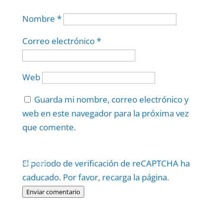
Nombre
*
Correo electrónico
*
Web
Guarda mi nombre, correo electrónico y
web en este navegador para la próxima vez
que comente.
Protegidos por
reCAPTCHA
El periodo de verificación de reCAPTCHA ha
Politica
–
Términos
.
caducado. Por favor, recarga la página.
Enviar comentario