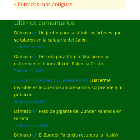
« Entradas más antiguas
Últimos comentarios
Dámaso
en
Un jardín para sustituir los árboles que
se talaron en la cafetería del Salón
13 de abril de 2024
Dámaso
en
Derrota para Chuchi Macón en su
estreno en el banquillo del Palencia Cristo
7 de abril de 2024
LUIS ANTONIO GÓMEZ ROMERO
en
«Hacerme
invisible es lo que más impresiona y sorprende a mi
público»
20 de marzo de 2024
Dámaso
en
Paso de gigante del Zunder Palencia en
Girona
14 de enero de 2024
Dámaso
en
El Zunder Palencia recupera la ilusión