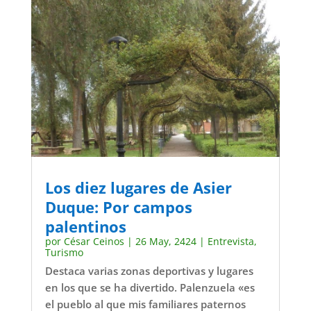
Los diez lugares de Asier
Duque: Por campos
palentinos
por
César Ceinos
|
26 May, 2424
|
Entrevista
,
Turismo
Destaca varias zonas deportivas y lugares
en los que se ha divertido. Palenzuela «es
el pueblo al que mis familiares paternos