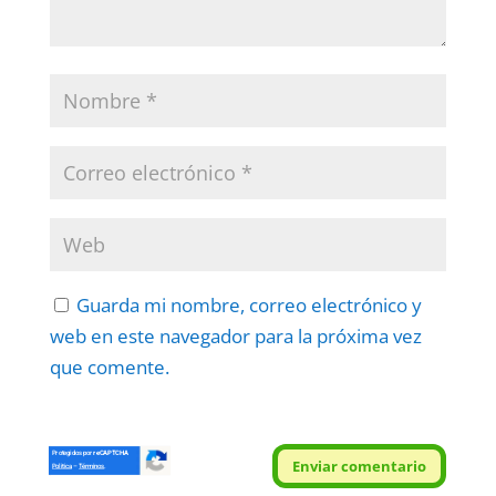
Guarda mi nombre, correo electrónico y
web en este navegador para la próxima vez
que comente.
Protegidos por
reCAPTCHA
Enviar comentario
Politica
–
Términos
.