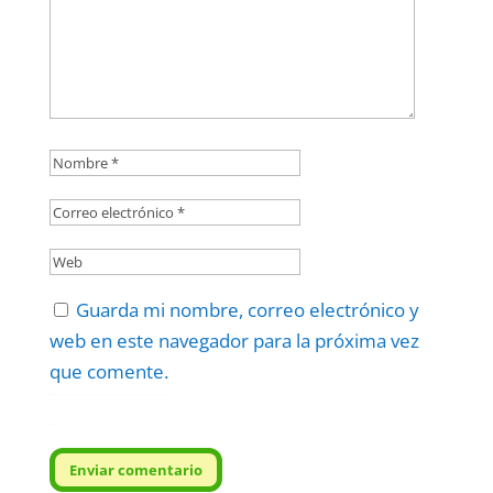
Guarda mi nombre, correo electrónico y
web en este navegador para la próxima vez
que comente.
Protegidos por
reCAPTCHA
Politica
–
Términos
.
Enviar comentario