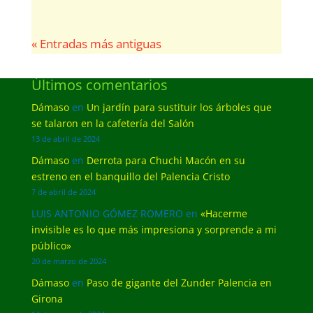
« Entradas más antiguas
Últimos comentarios
Dámaso
en
Un jardín para sustituir los árboles que
se talaron en la cafetería del Salón
13 de abril de 2024
Dámaso
en
Derrota para Chuchi Macón en su
estreno en el banquillo del Palencia Cristo
7 de abril de 2024
LUIS ANTONIO GÓMEZ ROMERO
en
«Hacerme
invisible es lo que más impresiona y sorprende a mi
público»
20 de marzo de 2024
Dámaso
en
Paso de gigante del Zunder Palencia en
Girona