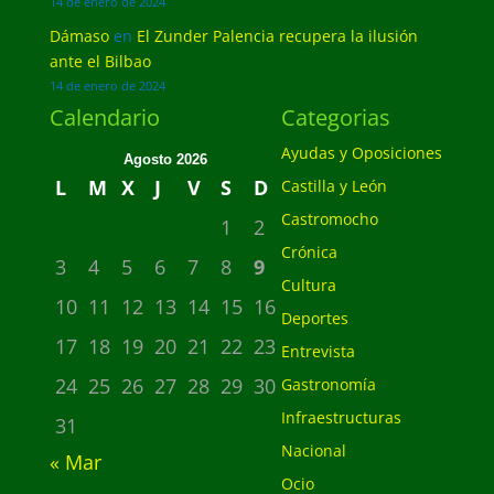
14 de enero de 2024
Dámaso
en
El Zunder Palencia recupera la ilusión
ante el Bilbao
14 de enero de 2024
Calendario
Categorias
Ayudas y Oposiciones
Agosto 2026
L
M
X
J
V
S
D
Castilla y León
Castromocho
1
2
Crónica
3
4
5
6
7
8
9
Cultura
10
11
12
13
14
15
16
Deportes
17
18
19
20
21
22
23
Entrevista
24
25
26
27
28
29
30
Gastronomía
Infraestructuras
31
Nacional
« Mar
Ocio