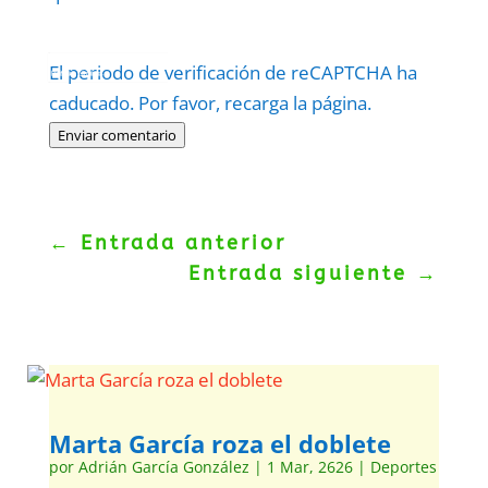
Protegidos por
reCAPTCHA
El periodo de verificación de reCAPTCHA ha
Politica
–
Términos
.
caducado. Por favor, recarga la página.
Enviar comentario
←
Entrada anterior
Entrada siguiente
→
Marta García roza el doblete
por
Adrián García González
|
1 Mar, 2626
|
Deportes