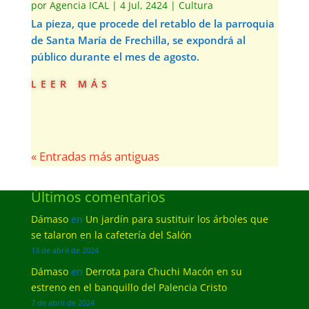
por
Agencia ICAL
|
4 Jul, 2424
|
Cultura
La pieza, que procede del retablo de la parroquia
de Santa María de Frechilla, se expondrá al
público durante el mes de agosto.
leer más
« Entradas más antiguas
Últimos comentarios
Dámaso
en
Un jardín para sustituir los árboles que
se talaron en la cafetería del Salón
13 de abril de 2024
Dámaso
en
Derrota para Chuchi Macón en su
estreno en el banquillo del Palencia Cristo
7 de abril de 2024