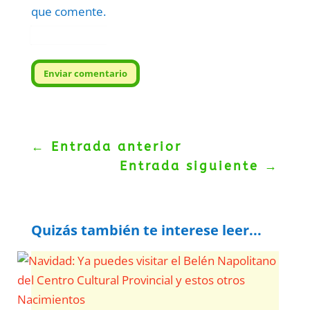
que comente.
Protegidos por
reCAPTCHA
Politica
–
Términos
.
Enviar comentario
←
Entrada anterior
Entrada siguiente
→
Quizás también te interese leer...