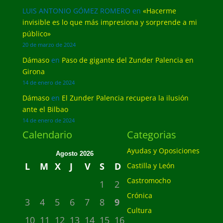
LUIS ANTONIO GÓMEZ ROMERO
en
«Hacerme
invisible es lo que más impresiona y sorprende a mi
público»
20 de marzo de 2024
Dámaso
en
Paso de gigante del Zunder Palencia en
Girona
14 de enero de 2024
Dámaso
en
El Zunder Palencia recupera la ilusión
ante el Bilbao
14 de enero de 2024
Calendario
Categorias
Ayudas y Oposiciones
Agosto 2026
L
M
X
J
V
S
D
Castilla y León
Castromocho
1
2
Crónica
3
4
5
6
7
8
9
Cultura
10
11
12
13
14
15
16