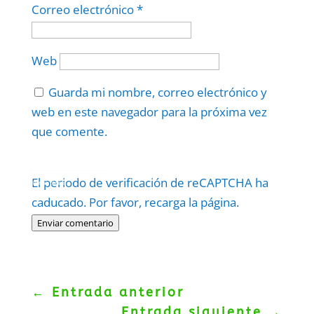
Correo electrónico
*
Web
Guarda mi nombre, correo electrónico y
web en este navegador para la próxima vez
que comente.
Protegidos por
reCAPTCHA
El periodo de verificación de reCAPTCHA ha
Politica
–
Términos
.
caducado. Por favor, recarga la página.
Enviar comentario
←
Entrada anterior
Entrada siguiente
→