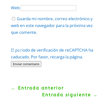
Web
Guarda mi nombre, correo electrónico y
web en este navegador para la próxima vez
que comente.
Protegidos por
reCAPTCHA
El periodo de verificación de reCAPTCHA ha
Politica
–
Términos
.
caducado. Por favor, recarga la página.
Enviar comentario
←
Entrada anterior
Entrada siguiente
→