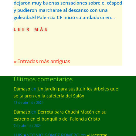
dejaron muy buenas sensaciones sobre el césped
y pudieron marcharse al descanso con una
goleada.El Palencia CF inició su andadura en...
leer más
« Entradas más antiguas
Últimos comentarios
Dámaso
en
Un jardín para sustituir los árboles que
se talaron en la cafetería del Salón
13 de abril de 2024
Dámaso
en
Derrota para Chuchi Macón en su
estreno en el banquillo del Palencia Cristo
7 de abril de 2024
LUIS ANTONIO GÓMEZ ROMERO
en
«Hacerme