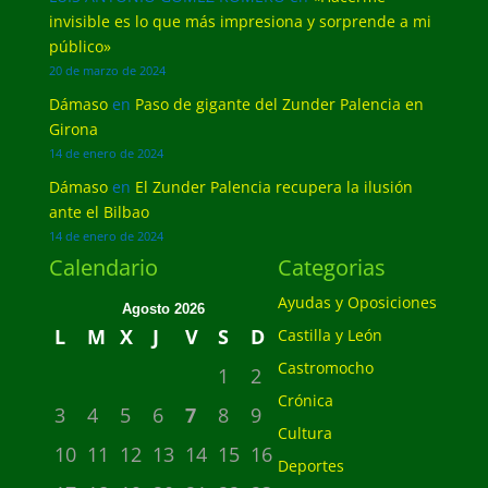
invisible es lo que más impresiona y sorprende a mi
público»
20 de marzo de 2024
Dámaso
en
Paso de gigante del Zunder Palencia en
Girona
14 de enero de 2024
Dámaso
en
El Zunder Palencia recupera la ilusión
ante el Bilbao
14 de enero de 2024
Calendario
Categorias
Ayudas y Oposiciones
Agosto 2026
L
M
X
J
V
S
D
Castilla y León
Castromocho
1
2
Crónica
3
4
5
6
7
8
9
Cultura
10
11
12
13
14
15
16
Deportes