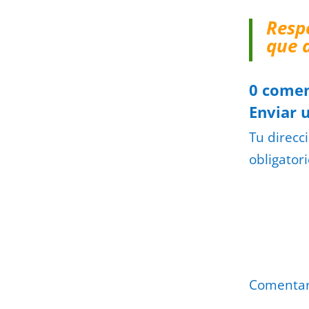
Resp
que 
0 comen
Enviar 
Tu direcc
obligator
Comenta