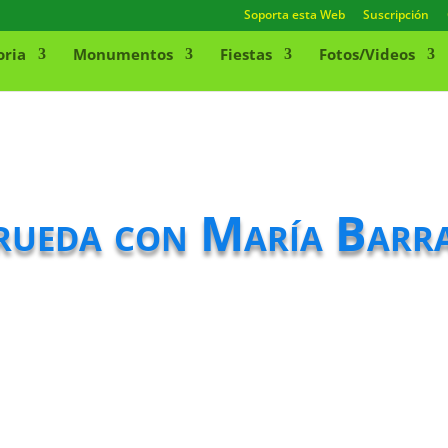
Soporta esta Web
Suscripción
oria
Monumentos
Fiestas
Fotos/Videos
rueda con María Barr