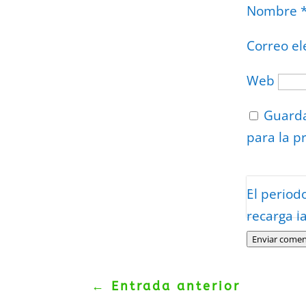
Nombre
Correo el
Web
Guarda
para la p
Protegidos p
El period
Politica
–
Tér
recarga l
Enviar comen
←
Entrada anterior