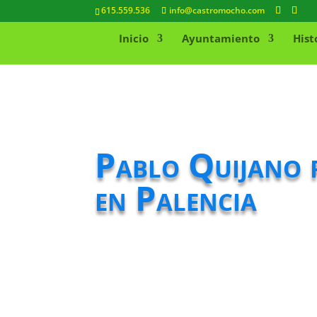
615.559.536
info@castromocho.com
Inicio
Ayuntamiento
Hist
Pablo Quijano 
en Palencia