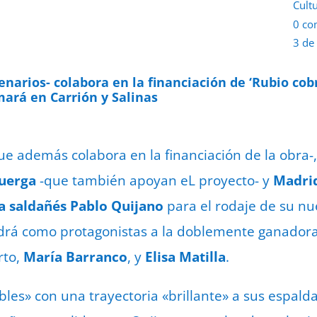
Cult
0 co
3 de
enarios- colabora en la financiación de ‘Rubio cobr
mará en Carrión y Salinas
ue además colabora en la financiación de la obra-,
suerga
-que también apoyan eL proyecto- y
Madri
a saldañés Pablo Quijano
para el rodaje de su nu
ndrá como protagonistas a la doblemente ganador
rto,
María Barranco
, y
Elisa Matilla
.
bles» con una trayectoria «brillante» a sus espalda