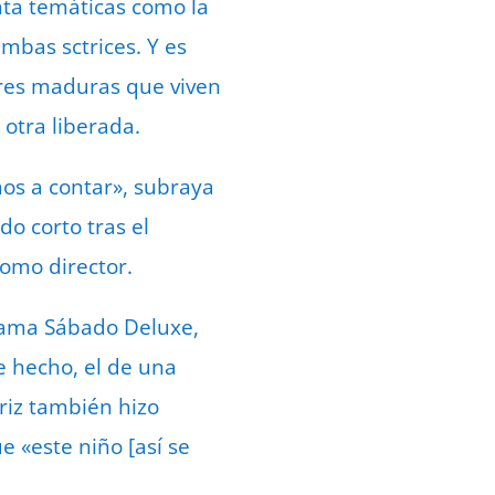
nta temáticas como la
mbas sctrices. Y es
eres maduras que viven
otra liberada.
os a contar», subraya
o corto tras el
como director.
rama Sábado Deluxe,
e hecho, el de una
riz también hizo
 «este niño [así se