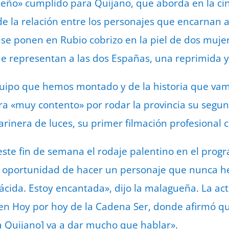
ueño» cumplido para Quijano, que aborda en la ci
de la relación entre los personajes que encarnan a
 se ponen en Rubio cobrizo en la piel de dos muj
e representan a las dos Españas, una reprimida y 
quipo que hemos montado y de la historia que vam
a «muy contento» por rodar la provincia su segund
arinera de luces, su primer filmación profesional 
ste fin de semana el rodaje palentino en el prog
a oportunidad de hacer un personaje que nunca h
cida. Estoy encantada», dijo la malagueña. La act
 en Hoy por hoy de la Cadena Ser, donde afirmó que
a Quijano] va a dar mucho que hablar».