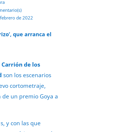
ura
mentario(s)
 febrero de 2022
izo’, que arranca el
Carrión de los
d
son los escenarios
evo cortometraje,
a de un premio Goya a
s, y con las que