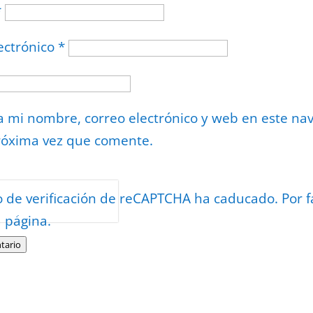
*
ectrónico
*
 mi nombre, correo electrónico y web en este na
róxima vez que comente.
or
reCAPTCHA
o de verificación de reCAPTCHA ha caducado. Por f
minos
.
a página.
tario