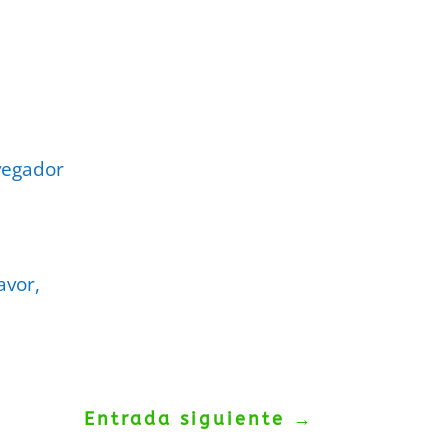
vegador
avor,
Entrada siguiente
→