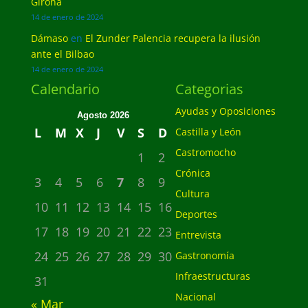
Girona
14 de enero de 2024
Dámaso
en
El Zunder Palencia recupera la ilusión
ante el Bilbao
14 de enero de 2024
Calendario
Categorias
Ayudas y Oposiciones
Agosto 2026
L
M
X
J
V
S
D
Castilla y León
Castromocho
1
2
Crónica
3
4
5
6
7
8
9
Cultura
10
11
12
13
14
15
16
Deportes
17
18
19
20
21
22
23
Entrevista
24
25
26
27
28
29
30
Gastronomía
Infraestructuras
31
Nacional
« Mar