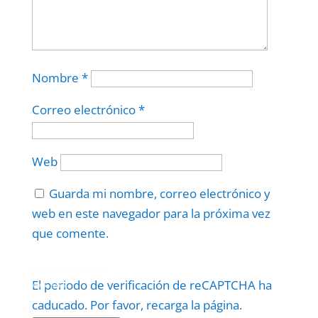
Nombre
*
Correo electrónico
*
Web
Guarda mi nombre, correo electrónico y
web en este navegador para la próxima vez
que comente.
Protegidos por
reCAPTCHA
El periodo de verificación de reCAPTCHA ha
Politica
–
Términos
.
caducado. Por favor, recarga la página.