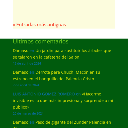
« Entradas más antiguas
Últimos comentarios
Dámaso
en
Un jardín para sustituir los árboles que
se talaron en la cafetería del Salón
13 de abril de 2024
Dámaso
en
Derrota para Chuchi Macón en su
estreno en el banquillo del Palencia Cristo
7 de abril de 2024
LUIS ANTONIO GÓMEZ ROMERO
en
«Hacerme
invisible es lo que más impresiona y sorprende a mi
público»
20 de marzo de 2024
Dámaso
en
Paso de gigante del Zunder Palencia en