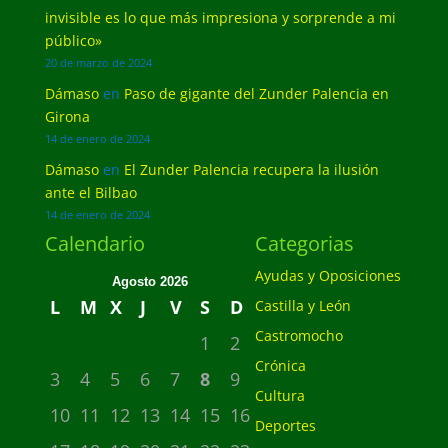
invisible es lo que más impresiona y sorprende a mi
público»
20 de marzo de 2024
Dámaso
en
Paso de gigante del Zunder Palencia en
Girona
14 de enero de 2024
Dámaso
en
El Zunder Palencia recupera la ilusión
ante el Bilbao
14 de enero de 2024
Calendario
Categorias
Ayudas y Oposiciones
Agosto 2026
L
M
X
J
V
S
D
Castilla y León
Castromocho
1
2
Crónica
3
4
5
6
7
8
9
Cultura
10
11
12
13
14
15
16
Deportes