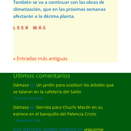
También se va a continuar con las obras de
climatización, que en las próximas semanas
afectarán a la décima planta.
leer más
« Entradas más antiguas
Últimos comentarios
Dámaso
en
Un jardín para sustituir los árboles que
se talaron en la cafetería del Salón
13 de abril de 2024
Dámaso
en
Derrota para Chuchi Macón en su
estreno en el banquillo del Palencia Cristo
7 de abril de 2024
LUIS ANTONIO GÓMEZ ROMERO
en
«Hacerme