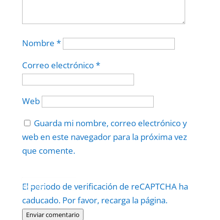
Nombre
*
Correo electrónico
*
Web
Guarda mi nombre, correo electrónico y
web en este navegador para la próxima vez
que comente.
Protegidos por
reCAPTCHA
El periodo de verificación de reCAPTCHA ha
Politica
–
Términos
.
caducado. Por favor, recarga la página.
Enviar comentario