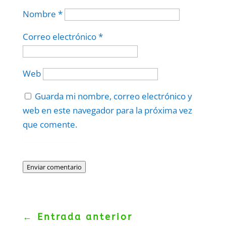
Nombre
*
Correo electrónico
*
Web
Guarda mi nombre, correo electrónico y
web en este navegador para la próxima vez
que comente.
Protegidos por
reCAPTCHA
Politica
–
Términos
.
Enviar comentario
←
Entrada anterior