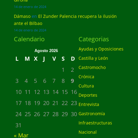
14 de enero de 2024
Dámaso
en
El Zunder Palencia recupera la ilusión
ante el Bilbao
14 de enero de 2024
Calendario
Categorias
Ayudas y Oposiciones
Agosto 2026
L
M
X
J
V
S
D
Castilla y León
Castromocho
1
2
Crónica
3
4
5
6
7
8
9
Cultura
10
11
12
13
14
15
16
Deportes
17
18
19
20
21
22
23
Entrevista
24
25
26
27
28
29
30
Gastronomía
Infraestructuras
31
Nacional
« Mar