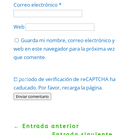
Correo electrónico
*
Web
Guarda mi nombre, correo electrónico y
web en este navegador para la próxima vez
que comente.
Protegidos por
reCAPTCHA
El periodo de verificación de reCAPTCHA ha
Politica
–
Términos
.
caducado. Por favor, recarga la página.
Enviar comentario
←
Entrada anterior
Entrada siguiente
→