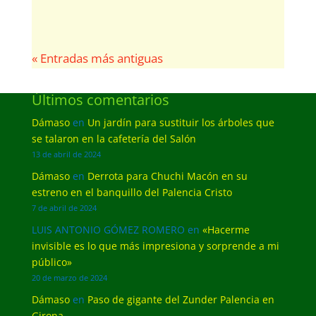
« Entradas más antiguas
Últimos comentarios
Dámaso
en
Un jardín para sustituir los árboles que
se talaron en la cafetería del Salón
13 de abril de 2024
Dámaso
en
Derrota para Chuchi Macón en su
estreno en el banquillo del Palencia Cristo
7 de abril de 2024
LUIS ANTONIO GÓMEZ ROMERO
en
«Hacerme
invisible es lo que más impresiona y sorprende a mi
público»
20 de marzo de 2024
Dámaso
en
Paso de gigante del Zunder Palencia en
Girona