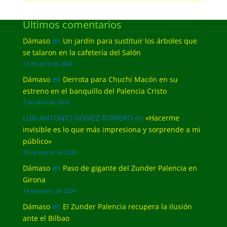
Últimos comentarios
Dámaso
en
Un jardín para sustituir los árboles que
se talaron en la cafetería del Salón
13 de abril de 2024
Dámaso
en
Derrota para Chuchi Macón en su
estreno en el banquillo del Palencia Cristo
7 de abril de 2024
LUIS ANTONIO GÓMEZ ROMERO
en
«Hacerme
invisible es lo que más impresiona y sorprende a mi
público»
20 de marzo de 2024
Dámaso
en
Paso de gigante del Zunder Palencia en
Girona
14 de enero de 2024
Dámaso
en
El Zunder Palencia recupera la ilusión
ante el Bilbao