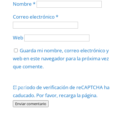
Nombre
*
Correo electrónico
*
Web
Guarda mi nombre, correo electrónico y
web en este navegador para la próxima vez
que comente.
Protegidos por
reCAPTCHA
El periodo de verificación de reCAPTCHA ha
Politica
–
Términos
.
caducado. Por favor, recarga la página.
Enviar comentario