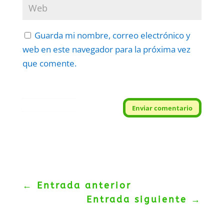
Guarda mi nombre, correo electrónico y
web en este navegador para la próxima vez
que comente.
Protegidos por
reCAPTCHA
Enviar comentario
Politica
–
Términos
.
←
Entrada anterior
Entrada siguiente
→