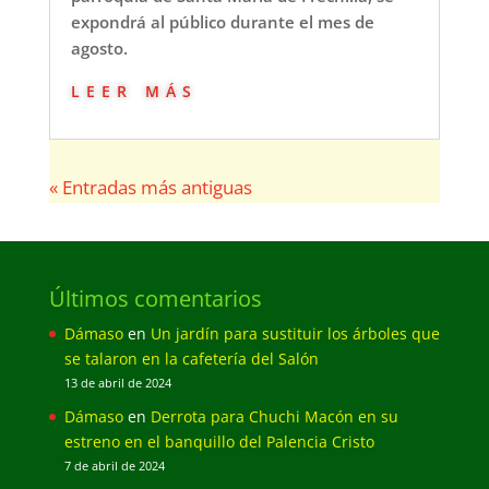
expondrá al público durante el mes de
agosto.
leer más
« Entradas más antiguas
Últimos comentarios
Dámaso
en
Un jardín para sustituir los árboles que
se talaron en la cafetería del Salón
13 de abril de 2024
Dámaso
en
Derrota para Chuchi Macón en su
estreno en el banquillo del Palencia Cristo
7 de abril de 2024