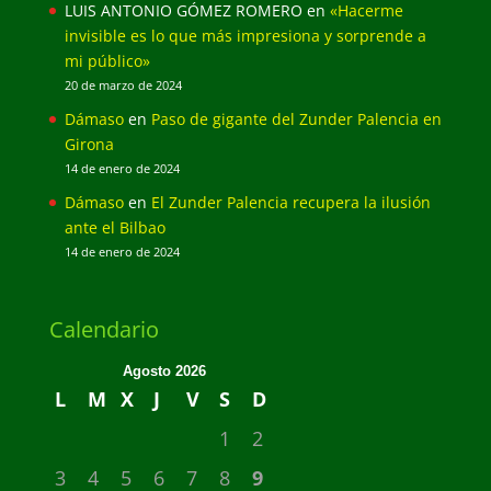
LUIS ANTONIO GÓMEZ ROMERO
en
«Hacerme
invisible es lo que más impresiona y sorprende a
mi público»
20 de marzo de 2024
Dámaso
en
Paso de gigante del Zunder Palencia en
Girona
14 de enero de 2024
Dámaso
en
El Zunder Palencia recupera la ilusión
ante el Bilbao
14 de enero de 2024
Calendario
Agosto 2026
L
M
X
J
V
S
D
1
2
3
4
5
6
7
8
9