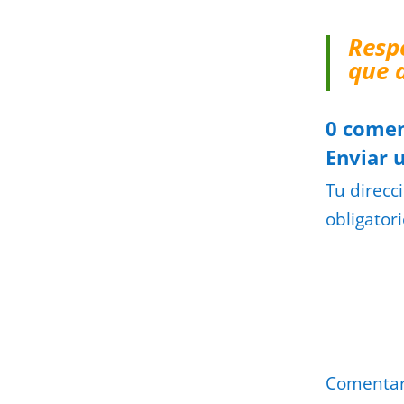
Resp
que 
0 comen
Enviar 
Tu direcc
obligator
Comenta