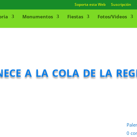
Soporta esta Web
Suscripción
oria
Monumentos
Fiestas
Fotos/Videos
ece a la cola de la reg
Pale
0 co