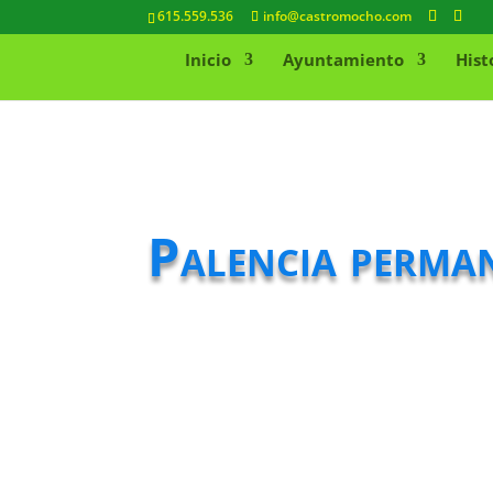
615.559.536
info@castromocho.com
Inicio
Ayuntamiento
Hist
Palencia perman