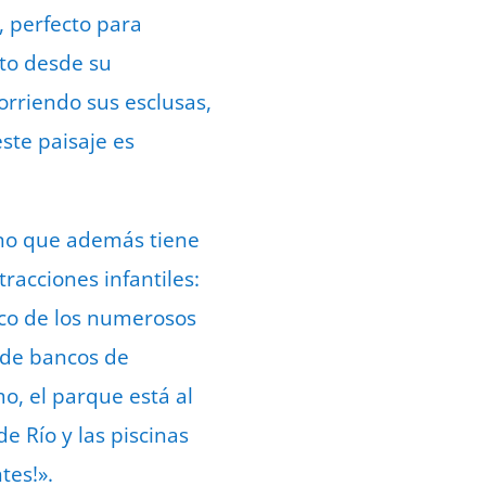
, perfecto para
cto desde su
orriendo sus esclusas,
ste paisaje es
ino que además tiene
racciones infantiles:
oco de los numerosos
 de bancos de
o, el parque está al
e Río y las piscinas
tes!».