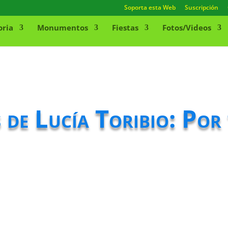
Soporta esta Web
Suscripción
oria
Monumentos
Fiestas
Fotos/Videos
 de Lucía Toribio: Por 