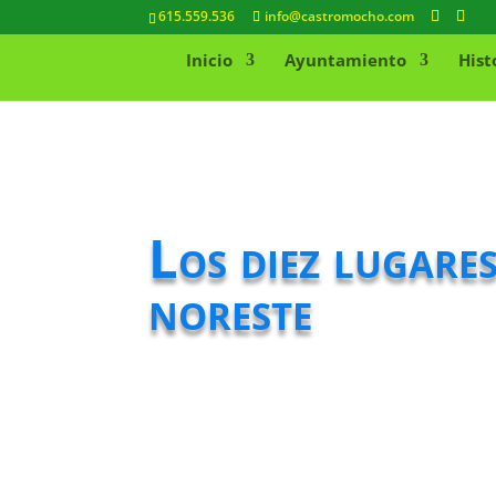
615.559.536
info@castromocho.com
Inicio
Ayuntamiento
Hist
Los diez lugares
noreste