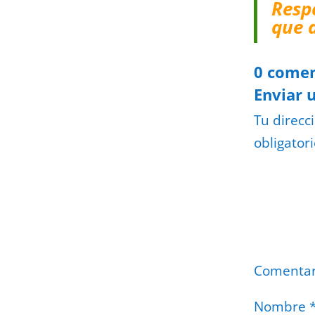
Resp
que 
0 comen
Enviar 
Tu direcc
obligator
Comenta
Nombre