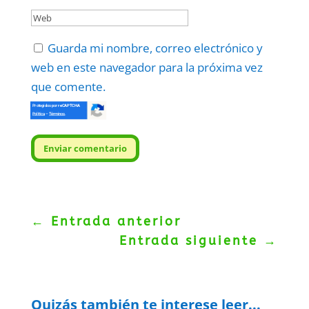
Guarda mi nombre, correo electrónico y
web en este navegador para la próxima vez
que comente.
Protegidos por
reCAPTCHA
Politica
–
Términos
.
Enviar comentario
←
Entrada anterior
Entrada siguiente
→
Quizás también te interese leer...