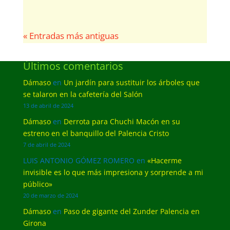
« Entradas más antiguas
Últimos comentarios
Dámaso
en
Un jardín para sustituir los árboles que
se talaron en la cafetería del Salón
13 de abril de 2024
Dámaso
en
Derrota para Chuchi Macón en su
estreno en el banquillo del Palencia Cristo
7 de abril de 2024
LUIS ANTONIO GÓMEZ ROMERO
en
«Hacerme
invisible es lo que más impresiona y sorprende a mi
público»
20 de marzo de 2024
Dámaso
en
Paso de gigante del Zunder Palencia en
Girona