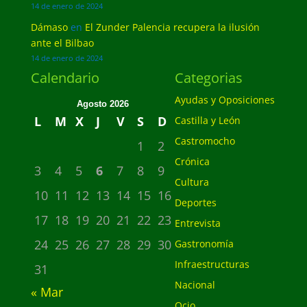
14 de enero de 2024
Dámaso
en
El Zunder Palencia recupera la ilusión
ante el Bilbao
14 de enero de 2024
Calendario
Categorias
Ayudas y Oposiciones
Agosto 2026
L
M
X
J
V
S
D
Castilla y León
Castromocho
1
2
Crónica
3
4
5
6
7
8
9
Cultura
10
11
12
13
14
15
16
Deportes
17
18
19
20
21
22
23
Entrevista
24
25
26
27
28
29
30
Gastronomía
Infraestructuras
31
Nacional
« Mar
Ocio