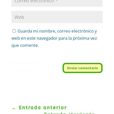
Guarda mi nombre, correo electrónico y
web en este navegador para la próxima vez
que comente.
Protegidos por
reCAPTCHA
Enviar comentario
Politica
–
Términos
.
←
Entrada anterior