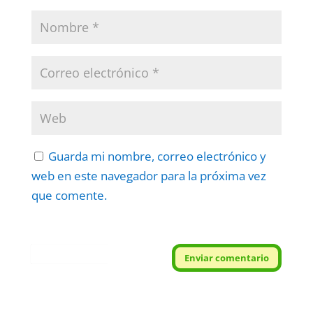
Guarda mi nombre, correo electrónico y
web en este navegador para la próxima vez
que comente.
Protegidos por
reCAPTCHA
Enviar comentario
Politica
–
Términos
.