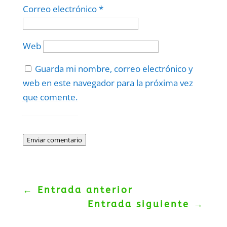
Correo electrónico
*
Web
Guarda mi nombre, correo electrónico y
web en este navegador para la próxima vez
que comente.
Protegidos por
reCAPTCHA
Politica
–
Términos
.
Enviar comentario
←
Entrada anterior
Entrada siguiente
→