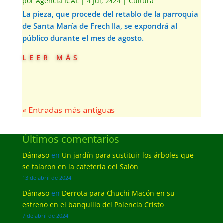
por
Agencia ICAL
|
4 Jul, 2424
|
Cultura
La pieza, que procede del retablo de la parroquia
de Santa María de Frechilla, se expondrá al
público durante el mes de agosto.
leer más
« Entradas más antiguas
Últimos comentarios
Dámaso
en
Un jardín para sustituir los árboles que
se talaron en la cafetería del Salón
13 de abril de 2024
Dámaso
en
Derrota para Chuchi Macón en su
estreno en el banquillo del Palencia Cristo
7 de abril de 2024