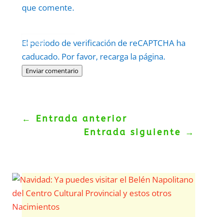
que comente.
Protegidos por
reCAPTCHA
El periodo de verificación de reCAPTCHA ha
Politica
–
Términos
.
caducado. Por favor, recarga la página.
Enviar comentario
←
Entrada anterior
Entrada siguiente
→