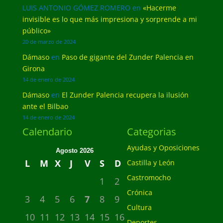
LUIS ANTONIO GÓMEZ ROMERO
en
«Hacerme
invisible es lo que más impresiona y sorprende a mi
público»
20 de marzo de 2024
Dámaso
en
Paso de gigante del Zunder Palencia en
Girona
14 de enero de 2024
Dámaso
en
El Zunder Palencia recupera la ilusión
ante el Bilbao
14 de enero de 2024
Calendario
Categorias
Ayudas y Oposiciones
Agosto 2026
L
M
X
J
V
S
D
Castilla y León
Castromocho
1
2
Crónica
3
4
5
6
7
8
9
Cultura
10
11
12
13
14
15
16
Deportes